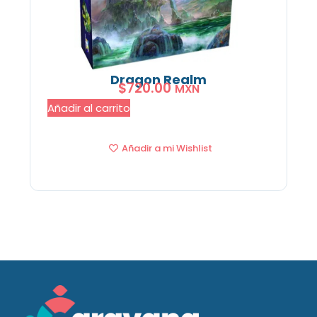
Dragon Realm
$
720.00
MXN
Añadir al carrito
Añadir a mi Wishlist