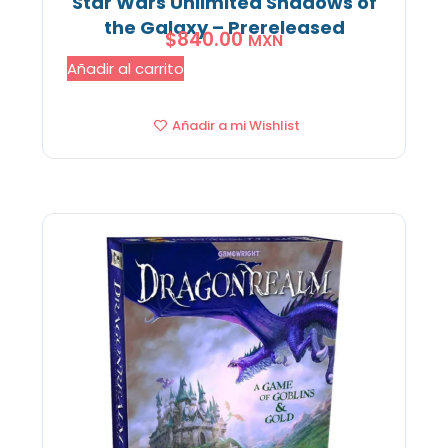
Star Wars Unlimited Shadows of
the Galaxy – Prereleased
$
840.00
MXN
Añadir al carrito
Añadir a mi Wishlist