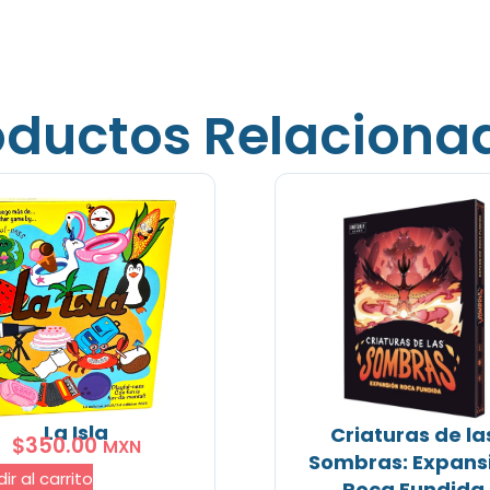
oductos Relaciona
La Isla
Criaturas de la
$
350.00
MXN
Sombras: Expans
ir al carrito
Roca Fundida