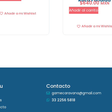
$
640.00
MXN
Añadir al carrito
Añadir a mi Wishlist
Añadir a mi Wishlis
u
Contacto
gamecaravana@gmail.com
s
33 2256 5818
cto