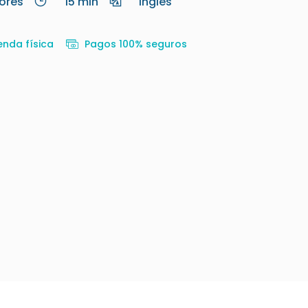
ores
15 min
Inglés
enda física
Pagos 100% seguros