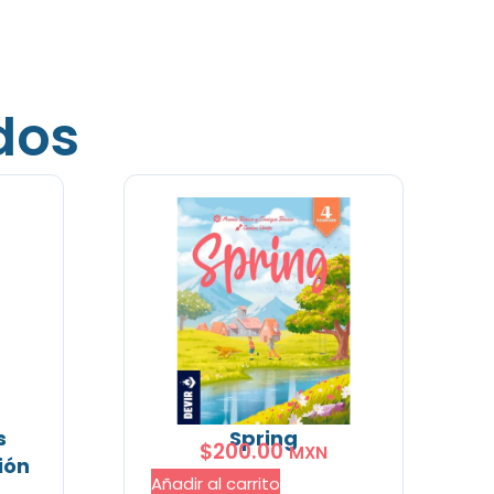
dos
s
Spring
$
200.00
MXN
ión
Añadir al carrito