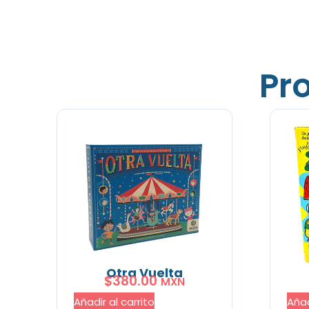
Pr
Otra Vuelta
$
380.00
MXN
Añadir al carrito
Añad