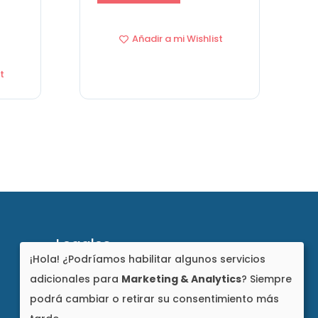
Añadir a mi Wishlist
t
Legales
¡Hola! ¿Podríamos habilitar algunos servicios
Aviso de Privacidad
adicionales para
Marketing & Analytics
? Siempre
Cambios o Devoluciones
podrá cambiar o retirar su consentimiento más