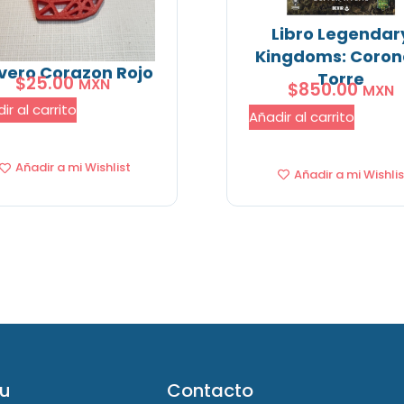
Libro Legendar
Kingdoms: Coron
vero Corazon Rojo
Torre
$
25.00
MXN
$
850.00
MXN
ir al carrito
Añadir al carrito
Añadir a mi Wishlist
Añadir a mi Wishlis
u
Contacto