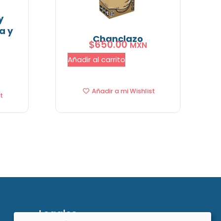
y
a y
Chanclazo
$
650.00
MXN
Añadir al carrito
Añadir a mi Wishlist
t
Legales