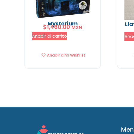
Mysterium
Lla
$
1,460.00
MXN
Añadir al carrito
Añad
Añadir a mi Wishlist
Men