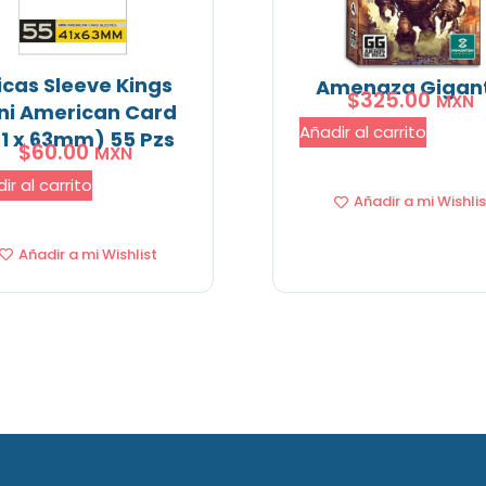
icas Sleeve Kings
Amenaza Gigan
$
325.00
MXN
ni American Card
Añadir al carrito
1 x 63mm) 55 Pzs
$
60.00
MXN
ir al carrito
Añadir a mi Wishlis
Añadir a mi Wishlist