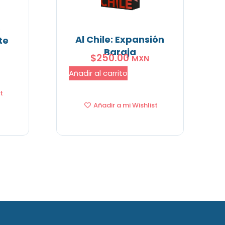
Al Chile: Expansión
te
Baraja
$
250.00
MXN
Añadir al carrito
t
Añadir a mi Wishlist