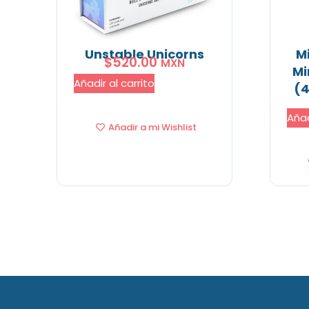
Unstable Unicorns
M
$
520.00
MXN
Mi
Añadir al carrito
(4
Añad
Añadir a mi Wishlist