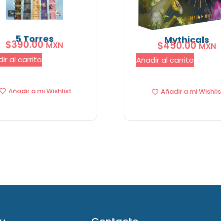
5 Torres
Mythicals
$
390.00
$
450.00
MXN
MXN
ir al carrito
Añadir al carrito
Añadir a mi Wishlist
Añadir a mi Wishlis