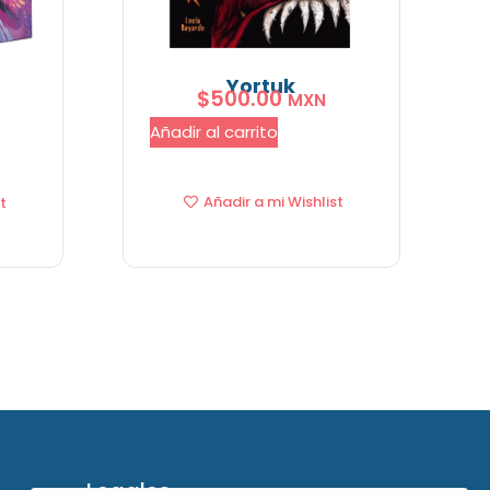
Yortuk
$
500.00
MXN
Añadir al carrito
Añadir a mi Wishlist
t