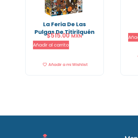
La Feria De Las
Pulgas De Titirilquén
$
515.00
MXN
Añad
Añadir al carrito
Añadir a mi Wishlist