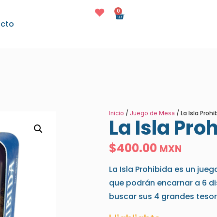
0
cto
/
/ La Isla Prohi
Inicio
Juego de Mesa
La Isla Pro
$
400.00
MXN
La Isla Prohibida es un ju
que podrán encarnar a 6 dis
buscar sus 4 grandes tesor