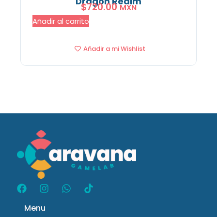
Dragon Realm
$
720.00
MXN
Añadir al carrito
Añadir a mi Wishlist
Menu