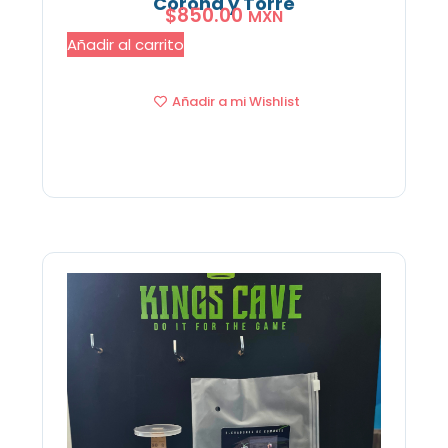
Corona y Torre
$
850.00
MXN
Añadir al carrito
Añadir a mi Wishlist