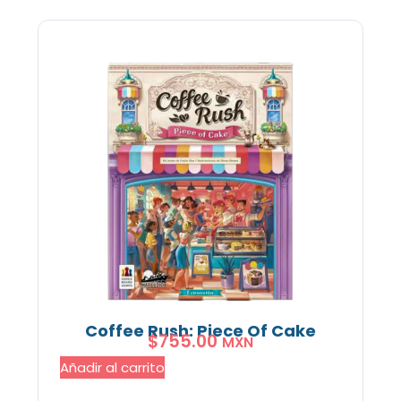
Coffee Rush: Piece Of Cake
$
755.00
MXN
Añadir al carrito