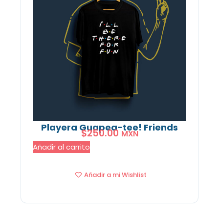
Playera Guapea-tee! Friends
$
250.00
MXN
Añadir al carrito
Añadir a mi Wishlist