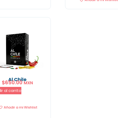
Al Chile
$
650.00
MXN
r al carrito
Añadir a mi Wishlist