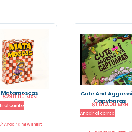
Matamoscas
Cute And Aggress
$
290.00
MXN
Capybaras
$
1,610.00
MXN
r al carrito
Añadir al carrito
Añadir a mi Wishlist
Añadir a mi Wishlis