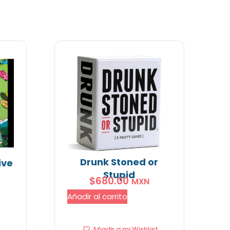
Drunk Stoned or
ive
Stupid
$
680.00
MXN
Añadir al carrito
Añadir a mi Wishlist
t