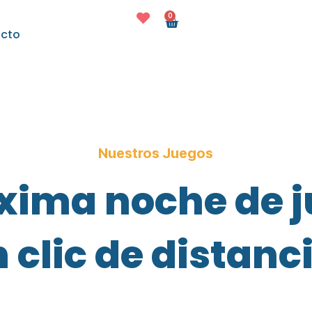
0
cto
Nuestros Juegos
óxima noche de j
 clic de distanc