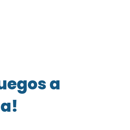
uegos a
ia!